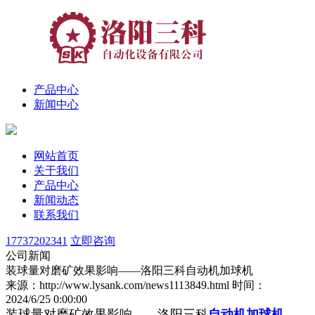
产品中心
新闻中心
网站首页
关于我们
产品中心
新闻动态
联系我们
17737202341
立即咨询
公司新闻
装球量对磨矿效果影响——洛阳三科自动机加球机
来源：http://www.lysank.com/news1113849.html
时间：
2024/6/25 0:00:00
装球量对磨矿效果影响——洛阳三科
自动机加球机