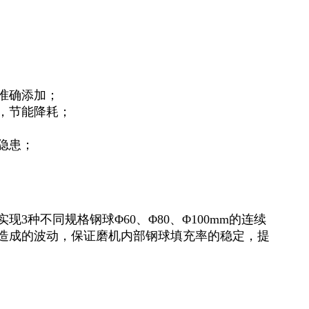
准确添加；
，节能降耗；
隐患；
种不同规格钢球Φ60、Φ80、Φ100mm的连续
造成的波动，保证磨机内部钢球填充率的稳定，提