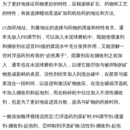
为了更好地保证药物更好的特性，应根据铁矿石、药物和工艺
的特性，有效选择蠕动泵
选矿
加药机给药的地址和方法。
(1)加药地址。剂量地址的选择与药物的用途和特性有关。通
常先放入PH调节剂，可以加入水泥球磨机中。既能使缓速剂
和捕收剂在适宜PH值的煤泥水中充分发挥作用，又能溶解一
些对浮选药剂有害的“必然离子”。阻聚剂应在捕收剂之前加
入，通常也在水泥球磨机中加入，以便它能尽快与被抑制的矿
物形成新鲜的表层。活性剂经常加入到混合罐中，在那里与煤
浆混合一段时间，以促进和激活矿物效应。在混合罐或浮选机
中加入捕收剂和起泡剂，而在粉碎机中往往加入不溶性捕收
剂，也是为了更好地促进其分散，提高与矿物的药效时间。
一般添加顺序视情况而定:①浮选药剂原矿时:PH调节剂-缓凝
剂-捕收剂-起泡剂。②抑制剂浮选矿物:活性剂-捕收剂-起泡