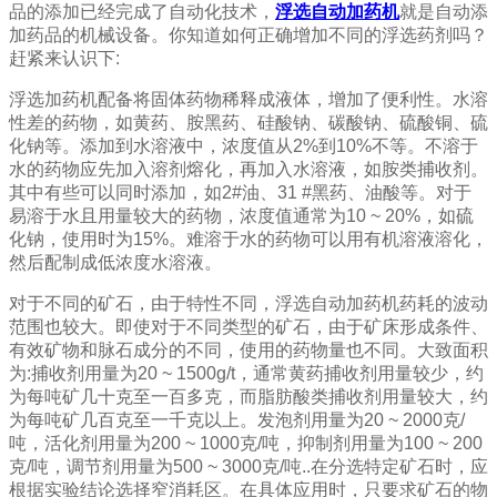
品的添加已经完成了自动化技术，
浮选自动加药机
就是自动添
加药品的机械设备。你知道如何正确增加不同的浮选药剂吗？
赶紧来认识下
:
浮选加药机配备将固体药物稀释成液体，增加了便利性。水溶
性差的药物，如黄药、胺黑药、硅酸钠、碳酸钠、硫酸铜、硫
化钠等。添加到水溶液中，浓度值从2%到10%不等。不溶于
水的药物应先加入溶剂熔化，再加入水溶液，如胺类捕收剂。
其中有些可以同时添加，如2#油、31 #黑药、油酸等。对于
易溶于水且用量较大的药物，浓度值通常为10 ~ 20%，如硫
化钠，使用时为15%。难溶于水的药物可以用有机溶液溶化，
然后配制成低浓度水溶液。
对于不同的矿石，由于特性不同，浮选自动加药机药耗的波动
范围也较大。即使对于不同类型的矿石，由于矿床形成条件、
有效矿物和脉石成分的不同，使用的药物量也不同。大致面积
为:捕收剂用量为20 ~ 1500g/t，通常黄药捕收剂用量较少，约
为每吨矿几十克至一百多克，而脂肪酸类捕收剂用量较大，约
为每吨矿几百克至一千克以上。发泡剂用量为20 ~ 2000克/
吨，活化剂用量为200 ~ 1000克/吨，抑制剂用量为100 ~ 200
克/吨，调节剂用量为500 ~ 3000克/吨..在分选特定矿石时，应
根据实验结论选择窄消耗区。在具体应用时，只要求矿石的物