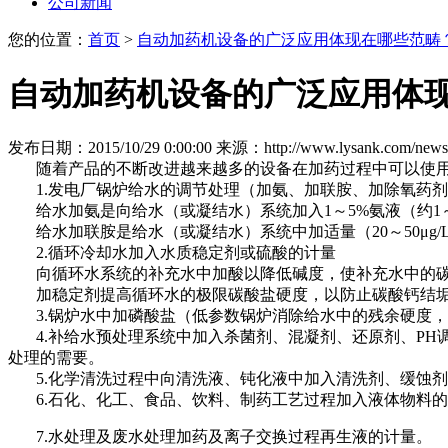
公司新闻
您的位置：
首页
>
自动加药机设备的广泛应用体现在哪些范畴
自动加药机设备的广泛应用体
发布日期：2015/10/29 0:00:00
来源：http://www.lysank.com/news
随着产品的不断改进越来越多的设备在加药过程中可以使用
1.发电厂锅炉给水的调节处理（加氨、加联胺、加除氧药剂
给水加氨是向给水（或凝结水）系统加入1～5%氨液（约1～2μ
给水加联胺是给水（或凝结水）系统中加适量（20～50μg/
2.循环冷却水加入水质稳定剂或硫酸的计量
向循环水系统的补充水中加酸以降低碱度，使补充水中的碳
加稳定剂提高循环水的极限碳酸盐硬度，以防止碳酸钙结垢
3.锅炉水中加磷酸盐（低参数锅炉消除给水中的残余硬度，
4.补给水预处理系统中加入杀菌剂、混凝剂、还原剂、PH
处理的需要。
5.化学清洗过程中向清洗液、钝化液中加入清洗剂、缓蚀剂
6.石化、化工、食品、饮料、制药工艺过程加入液体物料的
7.水处理及废水处理加药及离子交换过程再生液的计量。