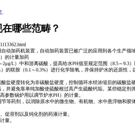
？
现在哪些范畴？
1113362.html
自动加药机装置，自动加药装置已被广泛的应用到各个生产领
）的计量加药
g/L）中和游离碳酸，提高给水PH值至规定范围（8.5～9.3
L）的联胺（0.1～0.3%）进行化学除氧，并保持炉水的还原性
酸盐硬度转化为非碳酸盐硬度，控制循环水经浓缩后的碳酸盐硬
，并避免靠单纯加酸使硫酸根过高产生硫酸钙垢。某些稳定剂
高参数锅炉用以调节炉水PH）的计量。
调节等药剂，以消除原水中的微生物、有机物、水中悬浮物和胶
、促溶剂以及钝化剂的药液计量。
计量。