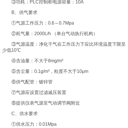
③功耗：PLC控制柜电源容量：10A
B、供气要求
①气源工作压力：0.6～0.7Mpa
②耗气量：2000L/h （单台气动执行机构）
③气源温度：净化干气在工作压力下应比环境温度下限至
少低10℃
④含油量：不大于8mg/m³
⑤含尘量：0.1g/m³，粒度不大于10μm
⑥供气配管：镀锌管
⑦气源应设置过滤减压装置
⑧提供仪表气源至气动调节阀附近
C、供水要求
①供水压力：0.01Mpa