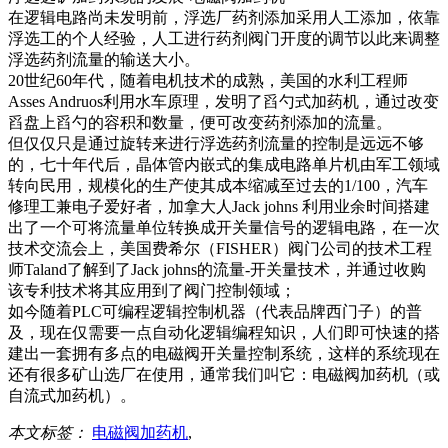
在逻辑电路尚未发明前，浮选厂药剂添加采用人工添加，依靠
浮选工的个人经验，人工进行药剂阀门开度的调节以此来调整
浮选药剂流量的输送大小。
20世纪60年代，随着电机技术的成熟，美国的水利工程师
Asses Andruos利用水车原理，发明了舀勺式加药机，通过改变
舀盘上舀勺的容积和数量，便可改变药剂添加的流量。
但仅仅只是通过旋转来进行浮选药剂流量的控制是远远不够
的，七十年代后，晶体管内嵌式的集成电路单片机由军工领域
转向民用，规模化的生产使其成本缩减至过去的1/100，汽车
修理工兼电子爱好者，加拿大人Jack johns 利用业余时间搭建
出了一个可将流量单位转换成开关量信号的逻辑电路，在一次
技术交流会上，美国费希尔（FISHER）阀门公司的技术工程
师Taland了解到了Jack johns的流量-开关量技术，并通过收购
该专利技术将其应用到了阀门控制领域；
如今随着PLC可编程逻辑控制机器（代表品牌西门子）的普
及，现在仅需要一点自动化逻辑编程知识，人们即可快速的搭
建出一套拥有多点的电磁阀开关量控制系统，这样的系统现在
还有很多矿山选厂在使用，通常我们叫它：电磁阀加药机（或
自流式加药机）。
本文标签：
电磁阀加药机
,