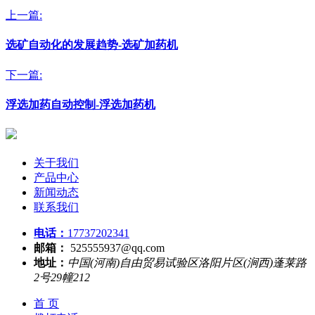
上一篇:
选矿自动化的发展趋势-选矿加药机
下一篇:
浮选加药自动控制-浮选加药机
关于我们
产品中心
新闻动态
联系我们
电话：
17737202341
邮箱：
525555937@qq.com
地址：
中国(河南)自由贸易试验区洛阳片区(涧西)蓬莱路
2号29幢212
首 页