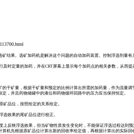
113700.html
选矿结果。选矿加药机是解决这个问题的自动加药装置。控制浮选剂量有几
进行及时定量的加药，并在CRT屏幕上显示每个加药点的相关参数，从而
矿的干矿量，根据干矿量和预定的比例计算出所需的加药量，作为流量调
恒定，并且药物储罐中的液位和药物循环回路中的压力应当保持恒定。
据原矿品位，按照给定的关系给定。
映浮选效果的尾矿品位进行校正。
程度上反映浮选效果，但当矿物性质发生变化时，不能保证浮选过程达到
计算机先根据原矿品位计算出新的回收率给定值，再根据计算出的实际回