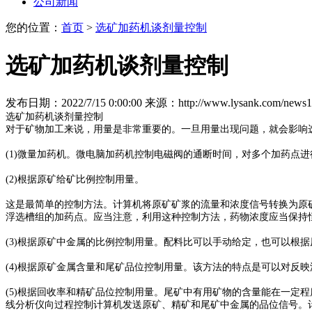
公司新闻
您的位置：
首页
>
选矿加药机谈剂量控制
选矿加药机谈剂量控制
发布日期：2022/7/15 0:00:00
来源：http://www.lysank.com/news1
选矿加药机谈剂量控制
对于矿物加工来说，用量是非常重要的。一旦用量出现问题，就会影响
(1)微量加药机。微电脑加药机控制电磁阀的通断时间，对多个加药点
(2)根据原矿给矿比例控制用量。
这是最简单的控制方法。计算机将原矿矿浆的流量和浓度信号转换为原
浮选槽组的加药点。应当注意，利用这种控制方法，药物浓度应当保持
(3)根据原矿中金属的比例控制用量。配料比可以手动给定，也可以根
(4)根据原矿金属含量和尾矿品位控制用量。该方法的特点是可以对反
(5)根据回收率和精矿品位控制用量。尾矿中有用矿物的含量能在一定
线分析仪向过程控制计算机发送原矿、精矿和尾矿中金属的品位信号。