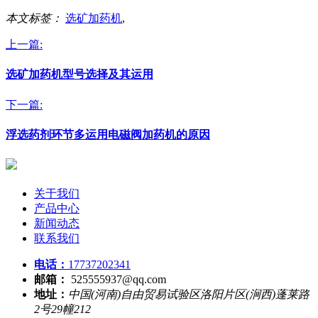
本文标签：
选矿加药机
,
上一篇:
选矿加药机型号选择及其运用
下一篇:
浮选药剂环节多运用电磁阀加药机的原因
关于我们
产品中心
新闻动态
联系我们
电话：
17737202341
邮箱：
525555937@qq.com
地址：
中国(河南)自由贸易试验区洛阳片区(涧西)蓬莱路
2号29幢212