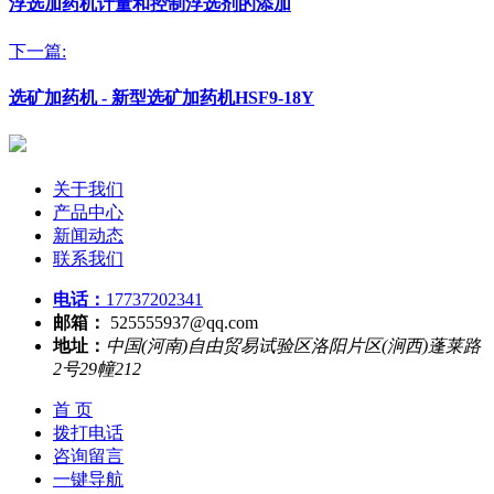
浮选加药机计量和控制浮选剂的添加
下一篇:
选矿加药机 - 新型选矿加药机HSF9-18Y
关于我们
产品中心
新闻动态
联系我们
电话：
17737202341
邮箱：
525555937@qq.com
地址：
中国(河南)自由贸易试验区洛阳片区(涧西)蓬莱路
2号29幢212
首 页
拨打电话
咨询留言
一键导航