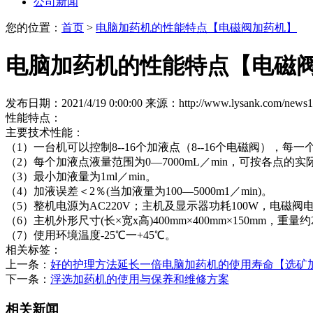
公司新闻
您的位置：
首页
>
电脑加药机的性能特点【电磁阀加药机】
电脑加药机的性能特点【电磁
发布日期：2021/4/19 0:00:00
来源：http://www.lysank.com/news1
性能特点：
主要技术性能：
（1）一台机可以控制8--16个加液点（8--16个电磁阀）
（2）每个加液点液量范围为0—7000mL／min，可按各点的
（3）最小加液量为1ml／min。
（4）加液误差＜2％(当加液量为100—5000m1／min)。
（5）整机电源为AC220V；主机及显示器功耗100W，电磁阀电
（6）主机外形尺寸(长×宽x高)400mm×400mm×150mm，重量约2
（7）使用环境温度-25℃一+45℃。
相关标签：
上一条：
好的护理方法延长一倍电脑加药机的使用寿命【选矿
下一条：
浮选加药机的使用与保养和维修方案
相关新闻