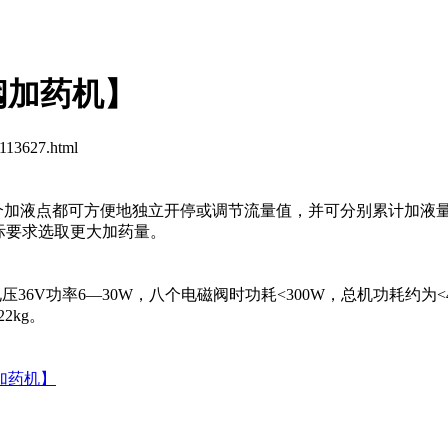
阀加药机】
113627.html
，每一个加液点都可方便地独立开停或调节流量值，并可分别累计加液量
实际要求选取更大加药量。
压36V功率6—30W，八个电磁阀时功耗<300W，总机功耗约为<4
2kg。
加药机】