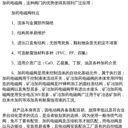
加药电磁阀，这种阀门的优
势使得其得到广泛应用：
加药电磁阀特点
1、流体与金属部件隔绝
2、结构简单易维护
3、进出口直角结构，无拐弯死角，颗粒物杂质无积淀不堵塞
4、可选耐腐蚀材料多种（PVC、PP、四氟）
5、适用介质广泛：CaO、乙硫氮、丁胺、油及各种加药介质
6、加药电磁阀是用来控制流体的自动化基础元件，属于执行器；
加药电磁阀用于控制液体流
动开关，矿冶加药电磁阀的本体常用PP制
造的电磁阀，矿冶加药电磁阀是PP棒料加工的圆柱
形结构，矿冶加药
电磁阀以直角型居多，矿冶加药电磁阀带有进出水接头，矿冶加药电
磁阀
使用安全电压36V居多，矿冶加药电磁阀广泛用于矿冶选矿加药，
自来水加药等添加具有耐腐
蚀溶液的工况。
就产品本身而言，因电动阀具备装配容易、故障率低以及符合业
界自动化需求的优点，
是业者较划算的选择。因为使用一般传统气动
阀，免不了要有配管、加药电磁阀及压缩机等
才能匹配，而电动阀是
以马达驱动，安装简易省事，且电动阀安装配合工厂原有的自控线路