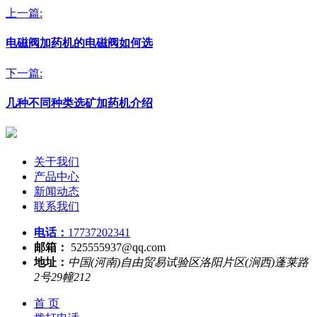
上一篇:
电磁阀加药机的电磁阀如何选
下一篇:
几种不同种类选矿加药机介绍
关于我们
产品中心
新闻动态
联系我们
电话：
17737202341
邮箱：
525555937@qq.com
地址：
中国(河南)自由贸易试验区洛阳片区(涧西)蓬莱路
2号29幢212
首 页