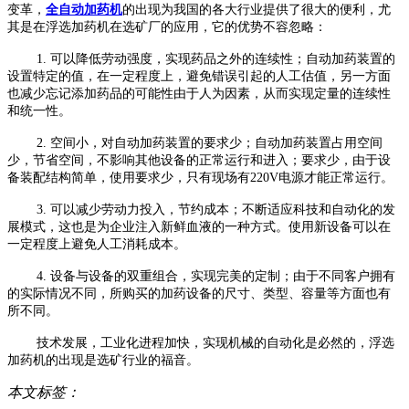
变革，
全自动加药机
的出现为我国的各大行业
提供了很大的便利，尤
其是在浮选加药机在选矿厂的应用，它的优势不容忽略：
1. 可以降低劳动强度，实现药品之外的连续性；自动加药装置的
设置特定的值，在一定程度上，避免错误
引起的人工估值，另一方面
也减少忘记添加药品的可能性由于人为因素，从而实现定量的连续性
和统一性。
2. 空间小，对自动加药装置的要求少；自动加药装置占用空间
少，节省空间，不影响其他设备的正常运
行和进入；要求少，由于设
备装配结构简单，使用要求少，只有现场有220V电源才能正常运行。
3. 可以减少劳动力投入，节约成本；不断适应科技和自动化的发
展模式，这也是为企业注入新鲜血液的一
种方式。使用新设备可以在
一定程度上避免人工消耗成本。
4. 设备与设备的双重组合，实现完美的定制；由于不同客户拥有
的实际情况不同，所购买的加药设备的尺
寸、类型、容量等方面也有
所不同。
技术发展，工业化进程加快，实现机械的自动化是必然的，浮选
加药机的出现是选矿行业的福音。
本文标签：