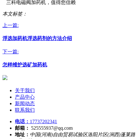
三科电磁阀加药机，值得您信赖
本文标签：
上一篇:
浮选加药机浮选药剂的方法介绍
下一篇:
怎样维护选矿加药机
关于我们
产品中心
新闻动态
联系我们
电话：
17737202341
邮箱：
525555937@qq.com
地址：
中国(河南)自由贸易试验区洛阳片区(涧西)蓬莱路