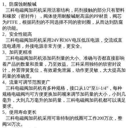
1、防腐蚀耐酸碱
三科电磁阀加药机采用活塞结构，药剂接触的部分只有塑料
和橡胶（密封件），阀体使用耐酸碱耐高温的PP材质，阀芯
为PTFE，根据药剂的不同选择不同的密封圈，从而达到防腐
的功能。
2、安全性能高
三科电磁阀加药机采用24V和36V电压低压电源，交流或直
流电通用，外接电源非常方便，更安全。
3、加药更精准
三科电磁阀加药机添加药剂量的大小、准确与否都直接影响
着产品的数量和质量，乃至效益。三科采用独特的软密封设
计，外置弹簧复位，有效避免泄漏，动作更灵敏，大大提高加
药量的准确度。
4、流量可调节范围更广
三科电磁阀加药机有多种规格，接口从1/2”至1/-1/4”，每种
规格电磁阀均可方便更换加药嘴来调节加药量的大小，小到几
毫升，大到几万毫升的加药量，三科电磁阀加药机都可以满足
要求。
5、使用寿命更长
三科电磁阀加药机采用可靠特制的线圈可工作200万次，整
阀50万次。