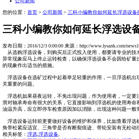
公司新闻
您的位置：
首页
>
公司新闻
>
三科小编教你如何延长浮选设备
三科小编教你如何延长浮选设
发布日期：2016/12/3 0:00:00
来源：http://www.lysank.com/news1
从选购浮选设备，到购买后正式投入使用，都要请专业的技术
异常现象应马上停止运转检查，以确保浮选设备不会因给矿量
的现象作出适当的措施。
浮选设备在选矿过程中起着举足轻重的作用，一旦浮选机出现
关重要的问题。
浮选机如果昼夜运转，不免出现问题，作为使用者，一定要注
滑对轴承寿命有很大的关系，它直接影响到浮选机的使用寿命
油温升高，应立即停车检查原因加以消除，出现这种问题一般
浮选设备运转前更要做好设备的维护和保养，比如查看浮选机
角带松紧应适宜、三角带是否有断裂痕迹、带轮安装有无松动
相关标签：
浮选
,
浮选设备
,