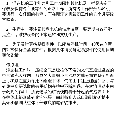
1、浮选机的工作能力和工作期限和其他机器一样是决定于
保养及保持各主要零件的正常工作，所有各工作部分3-4个月
要进行一次仔细的检查，而在新浮选机最初工作的几个月要经
常检查。
2、生产中，要注意检查电机的轴承温度，要定期向各润滑
点注油，维护设备的正常运转和文明生产。
3、为了及时更换易损零件，以缩短停机时间，必须在仓库
内经常储备全套易损件。根据具体情况确定易损件的使用日期
和储备量。
工作原理
浮选柱工作时，压缩空气是经柱体下端的充气室通过竖置的
空气管充入柱内。形成的大量细小气泡均匀地分布在整个断面
上，矿浆在重力作用下缓缓下降，气泡由下往上缓缓升起，与
矿浆中所要选取的有用矿物在柱中不断相遇。在对流运动中由
于药剂的作用，所要选取的矿物便附着于升起的气泡表面上，
在柱体上部形成矿化泡沫层，由刮板刮入或自溢到精矿槽中，
其余矿物则从柱体下部锥底的尾矿管排出。