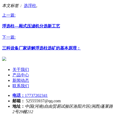
本文标签：
选浮柱
,
上一篇:
浮选柱—厢式压滤机分选新工艺
下一篇:
三科设备厂家讲解浮选柱选矿的基本原理：
关于我们
产品中心
新闻动态
联系我们
电话：
17737202341
邮箱：
525555937@qq.com
地址：
中国(河南)自由贸易试验区洛阳片区(涧西)蓬莱路
2号29幢212