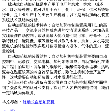
脉动式自动加药机是生产用于电厂的给水、炉水、循环
水、废水等处理，也可以用于石油、化工、环保、供水系统等
行业。是工业生产中的重要生产机器，以下是自动加药机装置
系统技术及结构分析。
自动加药机的技术特点：自动加药控制装置采用引进的高
科技产品——交流变频器构成先进的交流调速系统，对加药量
实现最佳自动控制，该系统最大优点是性能可靠、寿命长、启
动特性好、能耗低。该装置还可以作为水泵、油泵、风机等交
流电机的转速控制系实现对输液管道内液体、气体的压力、流
量控制。
自动加药机的装置结构：自动加药机控制装置主要由自动
控制柜、记录仪、交流电机、加药泵等组成。自动加药机在通
风工程中的应用：高浓度的碳酸钙、碳酸镁等化学垢和生活粘
泥会在温度较高的冷凝器部位沉积，致使主机制冷量严重下
降，这就需要自动加药装置，对水质进行处理。
洛阳三科自动化设备有限公司在自动加药控制系统方面得
到了众多客户的认可和支持，欢迎广大客户的来电咨询！我们
一定竭诚为你服务。
本文标签：
脉动式自动加药机
,