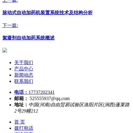
上一篇:
脉动式自动加药机装置系统技术及结构分析
下一篇:
絮凝剂自动加药系统概述
关于我们
产品中心
新闻动态
联系我们
电话：
17737202341
邮箱：
525555937@qq.com
地址：
中国(河南)自由贸易试验区洛阳片区(涧西)蓬莱路
2号29幢212
首 页
拨打电话