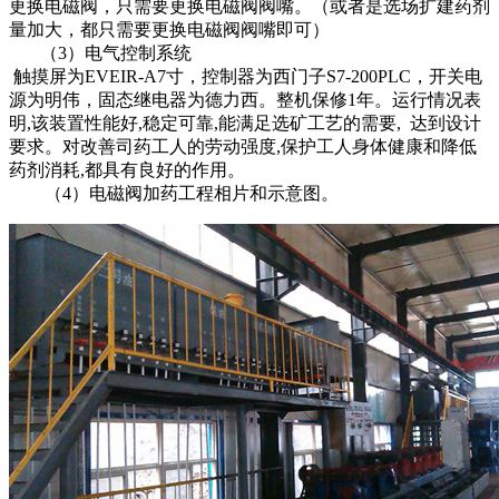
更换电磁阀，只需要更换电磁阀阀嘴。（或者是选场扩建药剂
量加大，都只需要更换电磁阀阀嘴即可）
（3）电气控制系统
触摸屏为EVEIR-A7寸，控制器为西门子S7-200PLC，开关电
源为明伟，固态继电器为德力西。整机保修1年。运行情况表
明,该装置性能好,稳定可靠,能满足选矿工艺的需要, 达到设计
要求。对改善司药工人的劳动强度,保护工人身体健康和降低
药剂消耗,都具有良好的作用。
（4）电磁阀加药工程相片和示意图。