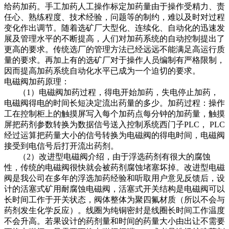
给药加药。手工加药人工操作标定加药量由于操作受精力、责
任心、熟练程度、技术经验，问题等的制约，难以及时对过程
变化作出调节。随着选矿厂大型化、连续化、自动化的迅速发
展及管理水平的不断提高，人们对加药系统的自动控制提出了
更高的要求。传统选厂的管理方法已经远远不能满足高运行质
量的要求。再加上有的选矿厂对于操作人员编制有严格限制，
因而提高加药系统自动化水平已成为一个迫切的要求。
电磁阀加药原理：
（1）电磁阀加药过程，得电开始加药，失电停止加药，
电磁阀得电的时间长短决定流出药量的多少。加药过程：操作
工在控制柜上的触摸屏写入每个加药点每分钟的加药量，触摸
屏把药剂参数转换为数据信号送入控制系统西门子PLC， PLC
经过运算把药量大小的信号转换为电磁阀的得电时间，电磁阀
接受到电信号后打开流出药剂。
（2）改进型电磁阀介绍，由于浮选药剂有很大的腐蚀
性，传统的电磁阀很快就会被药剂腐蚀堵塞坏掉。改进型电磁
阀是我公司在多年的浮选加药经验和听取用户意见反馈后，设
计的活塞式矿用耐腐蚀电磁阀，活塞式开关结构是电磁阀可以
长时间工作于开关状态，阀体整体为聚四氟材质（所以不会与
药剂发生化学反应）。线圈为纯铜密封是线圈长时间工作温度
不会升高。若果设计的药剂量和时间的药量大小由出让不需要