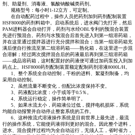
剂、助凝剂、消毒液、氯酸钠酸碱类药剂。
规格型号：每小时1-12立方，可定制。
在自动配药过程中，操作人员把药剂加到药剂配制装置
HSF8000的药剂料箱中。启动系统后，进水阀门先打开，然后
PAM进料器会自动打开，药剂与水经OBL专利的预混合装置
先进行预混合。药剂与水预混合后首先进入到第一组溶药箱，
并在这里通过搅拌器进行充分搅拌和混合；当第一组溶药箱充
满后便自行推流至第二组溶药箱――熟化箱，在这里进一步混
合溶解；经过两次搅拌混合后的药液最后再到第三组溶药箱
――成品溶药箱，这时配置好的药液便可通过加药泵投入到加
药点上。HSF8000药剂配制装置额定配制药剂溶液8000L/H。
1、整个系统全自动控制，干粉的进料、絮凝剂制备，均
采用自动控制。
2、虽然流量不断变化，但配比浓度保持不变。
3、药液配比浓度：小于或等于0.5％。
4、系统运行稳定，操作简单明了。
5、如果水流太小，药箱液位过低，搅拌电机损坏，系统
均能自动报警并自动停止整套系统的工作。
6、这种推流式溶液操作系统是目前世界上最先进，最流
行的操作系统，它能使药液得到更好的混合。因此整个进料，
进水、混合搅拌过程均为全自动运行，无须人工，省时省力，