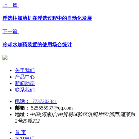
上一篇:
浮选柱加药机在浮选过程中的自动化发展
下一篇:
冷却水加药装置的使用场合统计
关于我们
产品中心
新闻动态
联系我们
电话：
17737202341
邮箱：
525555937@qq.com
地址：
中国(河南)自由贸易试验区洛阳片区(涧西)蓬莱路
2号29幢212
首 页
拨打电话