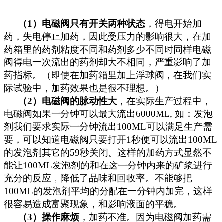
（
1
）电磁阀只有开关两种状态
，得电开始加
药，失电停止加药，因此受压力的影响很大，在加
药箱里的药剂粘度不同和药剂多少不同时同样电磁
阀得电一次流出的药剂却大不相同，严重影响了加
药指标。（即使在加药箱里加上浮球阀，在我们实
际试验中，加药效果也是很不理想。）
（
2
）电磁阀的脉动性大
，在实际生产过程中，
电磁阀如果一分钟可以最大流出
6000ML,
如：发泡
剂我们要求实际一分钟流出
100ML
可以满足生产需
要，可以知道电磁阀只要打开
1
秒便可以流出
100ML
的发泡剂其它的
59
秒关闭。这样的加药方式显然不
能让
100ML
发泡剂的和在这一分钟内来的矿浆进行
充分的反应，降低了品味和回收率。不能够把
100ML
的发泡剂平均的分配在一分钟内加完，这样
很容易造成富聚现象，和影响液面的平稳。
（
3
）操作麻烦
，加药不准。因为电磁阀加药需