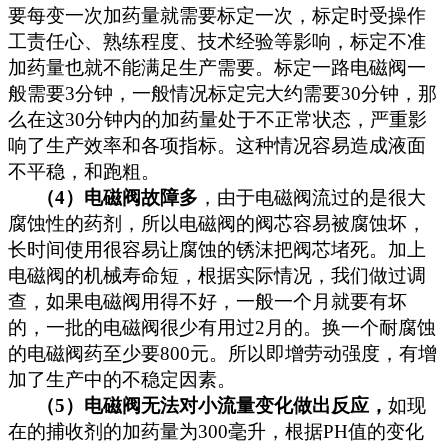
要每变一次加药量就需要标定一次，标定时受操作
工
责任心、熟练程度、技术经验等影响，标定不准
加药量也就不能满足生产需要。标定一路电磁阀一
般需要
3
分钟，一般情况标定完大约需要
30
分钟，那
么在这
30
分钟内的加药量处于不正常状态，严重影
响了生产
效率
和各项指标。这种情况容易造成液面
不平稳，和跑粗。
（
4
）电磁阀故障多
，由于电磁阀流过的是很大
腐蚀性的药剂，所以电磁阀的阀芯容易被腐蚀坏，
长时间使用很容易让腐蚀的锈沫把阀芯堵死。加上
电磁阀的机械寿命短，根据实际情况，我们做过调
查，如果电磁阀用得不好，一般一个月就要有坏
的，一批的电磁阀很少有用过
2
月的。换一个耐腐蚀
的电磁阀药至少要
800
元。所以即
增劳动强度，有增
加了生产中的不稳定因素。
（
5
）
电磁阀无法对小流量变化做出反应，
如现
在的捕收剂的加药量为
300
毫升，根据
PH
值的变化